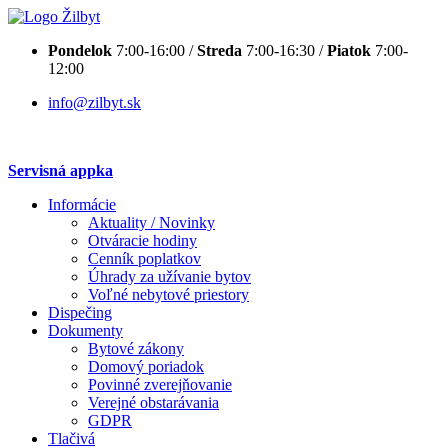
Pondelok
7:00-16:00 /
Streda
7:00-16:30 /
Piatok
7:00-
12:00
info@zilbyt.sk
Servisná appka
Informácie
Aktuality / Novinky
Otváracie hodiny
Cenník poplatkov
Úhrady za užívanie bytov
Voľné nebytové priestory
Dispečing
Dokumenty
Bytové zákony
Domový poriadok
Povinné zverejňovanie
Verejné obstarávania
GDPR
Tlačivá