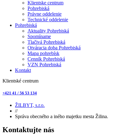
Klientske centrum
Pohrebiská
Právne oddelenie
Technické oddelenie
Pohrebiská
Aktuality Pohrebiská
Spomíname
Tlačivá Pohrebiská
Otváracia doba Pohrebiská
Mapa pohrebísk
Cenník Pohrebiská
VZN Pohrebiská
Kontakt
Klientské centrum
+421 41 / 56 53 134
ŽILBYT, s.r.o.
//
Správa obecného a iného majetku mesta Žilina.
Kontaktujte nás