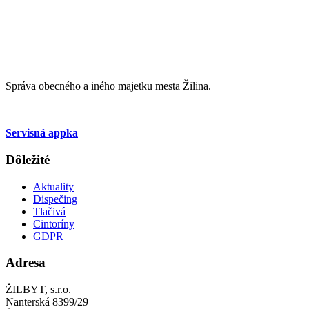
Správa obecného a iného majetku mesta Žilina.
Servisná appka
Dôležité
Aktuality
Dispečing
Tlačivá
Cintoríny
GDPR
Adresa
ŽILBYT, s.r.o.
Nanterská 8399/29