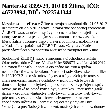
Nanterská 8399/29, 010 08 Žilina, IČO:
46723994, DIČ: 2023541344
Mestské zastupiteľstvo v Žiline na svojom zasadnutí dňa 21.05.2012
uznesením číslo 57/2012 schválilo založenie obchodnej spoločnosti
ŽlLBYT, s.r.o. za účelom správy obecného a iného majetku, v
ktorej Mesto Žilina je jediným spoločníkom a 100% vlastníkom.
Mesto Žilina vykonáva všetky práva a povinnosti spoločníka a
zakladateľa v spoločnosti ŽILBYT, s.r.o. vždy na základe
predchádzajúceho rozhodnutia Mestského zastupiteľstva Žilina.
Spoločnosť ŽILBYT, s.r.o. je zapísaná v Obchodnom registri
Okresného súdu v Žiline, Vložka číslo: 56867/L zo dňa 14.06.2012
a hlavnou činnosťou je správa obecného majetku a správa
nehnuteľností v zmysle zákona Národnej rady Slovenskej republiky
č. 182/1993 Z. z. o vlastníctve bytov a nebytových priestorov v
znení neskorších zmien a doplnkov v jednotlivých bytových
domoch – bytoch a nebytových priestoroch. Zabezpečujeme správu
bytov (mestské nájomné byty a byty vlastníkov), mestských garáži,
garáži v osobnom vlastníctve, nebytových priestorov, nebytových
priestorov v osobnom vlastníctve, nebytových priestorov
špeciálneho určenia na účely civilnej ochrany obyvateľstva,
školských a predškolských zariadení, mestských cintorínov, domov