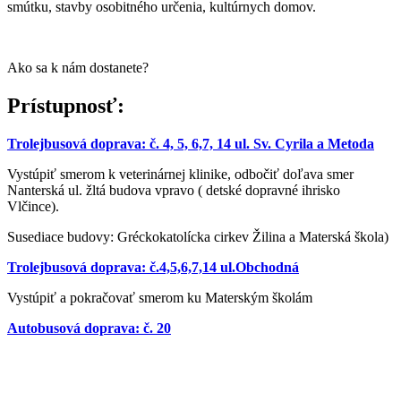
smútku, stavby osobitného určenia, kultúrnych domov.
Ako sa k nám dostanete?
Prístupnosť:
Trolejbusová doprava: č. 4, 5, 6,7, 14 ul. Sv. Cyrila a Metoda
Vystúpiť smerom k veterinárnej klinike, odbočiť doľava smer
Nanterská ul. žltá budova vpravo ( detské dopravné ihrisko
Vlčince).
Susediace budovy: Gréckokatolícka cirkev Žilina a Materská škola)
Trolejbusová doprava: č.4,5,6,7,14 ul.Obchodná
Vystúpiť a pokračovať smerom ku Materským školám
Autobusová doprava: č. 20