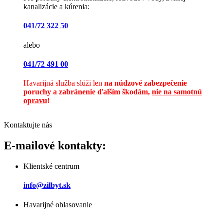
kanalizácie a kúrenia:
041/72 322 50
alebo
041/72 491 00
Havarijná služba slúži len
na núdzové zabezpečenie
poruchy a zabránenie ďalším škodám,
nie na samotnú
opravu
!
Kontaktujte nás
E-mailové kontakty:
Klientské centrum
info@zilbyt.sk
Havarijné ohlasovanie